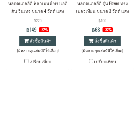
หลอดแอลอีดี ฟิลาเมนต์ ทรงเอดิ
หลอดแอลอีดี รุ่น Flower ทรง
สัน วินเทจ ขนาด 4 วัตต์ แสง
เปลวเทียน ขนาด 3 วัตต์ แสง
วอร์มไวท์ E27
ขาวเดย์ไลท์ และแสงเหลือง
฿220
฿100
วอร์มไวท์ ขั้ว E14
฿149
฿68
-32%
-32%
สั่งซื้อสินค้า
สั่งซื้อสินค้า
(มีหลายคุณสมบัติให้เลือก)
(มีหลายคุณสมบัติให้เลือก)
เปรียบเทียบ
เปรียบเทียบ