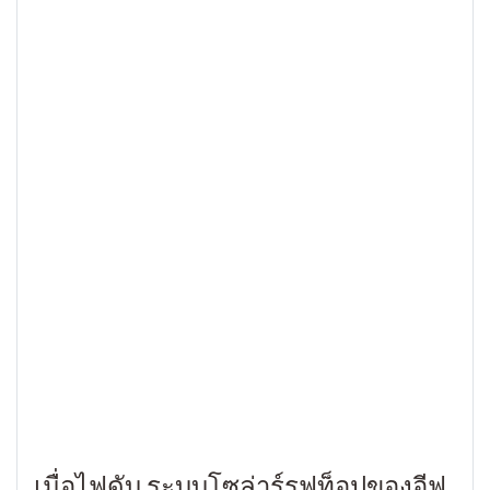
เมื่อไฟดับ ระบบโซล่าร์รูฟท็อปของอีฟ