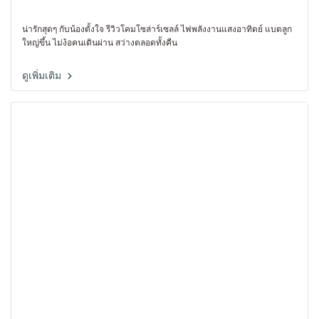
น่ารักสุดๆ กับน้องตั้งใจ รีวิวโคมโซล่าร์เซลล์ ไฟพลังงานแสงอาทิตย์ แบตลูก
ใหญ่ขึ้น ไม่ง้อคนเดินผ่าน สว่างตลอดทั้งคืน
ดูเพิ่มเติม