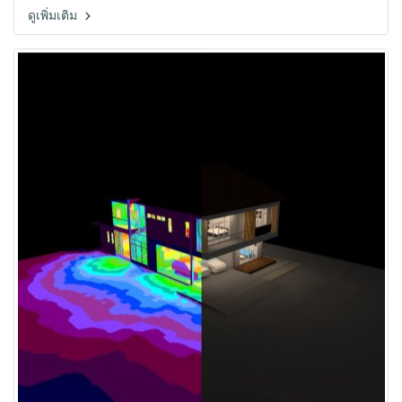
มากมาย เพื่อตอบโจทย์ความต้องการของคนยุคใหม่ หากพูดถึง LED หลายๆ
ดูเพิ่มเติม
ท่านคงทราบดีว่า ทุกวันนี้มีการนำ Feature ใหม่ๆมาใส่ในหลอดไฟ เพื่อให้เรา
เลือกใช้กันอย่างหลากหลาย เช่นการควบคุมหลอดไฟผ่านสมาร์ทโฟน ไม่ว่า
จะเป็นการปิด-เปิด เปลี่ยนสี หรือเพิ่ม-ลดแสงของหลอดไฟ ซึ่งฟังก์ชันนี้เป็นสิ่ง
ที่ได้รับความสนใจจากคนยุคใหม่มากๆ เพราะในปัจจุบันมนุษย์ใช้สมาร์ทโฟน
ควบคุมสิ่งต่างๆรอบตัวอย่างง่ายดาย