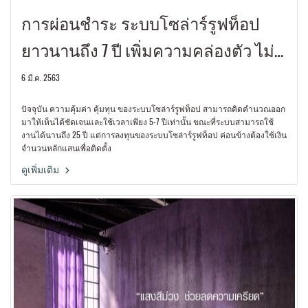
การผ่อนชำระ ระบบโซล่าร์รูฟท็อป
ยาวนานถึง 7 ปี เพิ่มความคล่องตัว ไม่
ต้องลงทุนด้วยเงินก้อนโตอีกต่อไป
6 มี.ค. 2563
ปัจจุบัน ความคุ้มค่า คุ้มทุน ของระบบโซล่าร์รูฟท็อป สามารถคิดคำนวณออก
มาให้เห็นได้ชัดเจนและใช้เวลาเพียง 5-7 ปีเท่านั้น ขณะที่ระบบสามารถใช้
งานได้นานถึง 25 ปี แต่การลงทุนของระบบโซล่าร์รูฟท็อป ค่อนข้างต้องใช้เงิน
จำนวนหลักแสนเพื่อติดตั้ง
ดูเพิ่มเติม