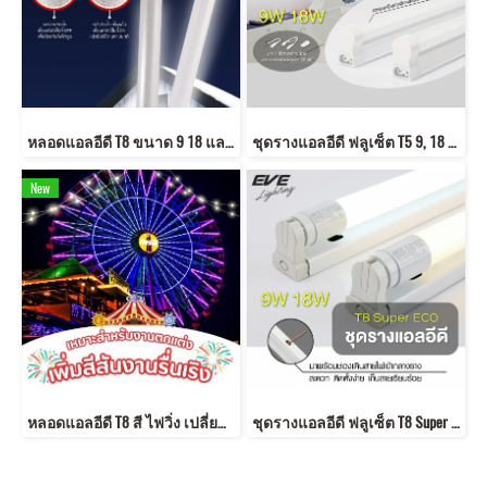
หลอดแอลอีดี T8 ขนาด 9 18 และ 22 วัตต์ แสงขาวเดย์ไลท์ LED T8 มาตรฐาน มอก.2779 หลอดมาตรฐานใหม่ มอก ใหม่ หลอดT8 LED T8
ชุดรางแอลอีดี ฟลูเซ็ต T5 9, 18 วัตต์ แสงขาวเดย์ไลท์ และแสงเหลืองวอร์มไวท์ Full Set T5
New
หลอดแอลอีดี T8 สี ไฟวิ่ง เปลี่ยนสีแบบวนสลับ สวยงาม พร้อมขั้วต่อกันน้ำในตัว ใช้ภายนอกได้ กันฝุ่นกันฝน ทนแดดติดตั้งง่าย เหมาะสำหรับประดับตกแต่งเพิ่มสีสันในงานรื่นเริงต่างๆ สถานที่
ชุดรางแอลอีดี ฟลูเซ็ต T8 Super ECO 9, 18 วัตต์ เดย์ไลท์, วอร์มไวท์ Fullset T8 Super ECO