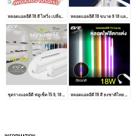
หลอดแอลอีดี T8 สี ไฟวิ่ง เปลี่ยนสีแบบวนสลับ สวยงาม พร้อมขั้วต่อกันน้ำในตัว ใช้ภายนอกได้ กันฝุ่นกันฝน ทนแดดติดตั้งง่าย เหมาะสำหรับประดับตกแต่งเพิ่มสีสันในงานรื่นเริงต่างๆ สถานที่
หลอดแอลอีดี T8 ขนาด 9 18 และ 22 วัตต์ แสงขาวเดย์ไลท์ LED T8 มาตรฐาน มอก.2779 หลอดมาตรฐานใหม่ มอก ใหม่ หลอดT8 LED T8
ชุดรางแอลอีดี ฟลูเซ็ต T5 9, 18 วัตต์ แสงขาวเดย์ไลท์ และแสงเหลืองวอร์มไวท์ Full Set T5
หลอดแอลอีดี T8 สี ธงชาติไทย สีเดย์ไลท์ สีฟ้า สีเหลือง สีเขียว สีแดง ขนาด 18 วัตต์ ติดตั้งใช้งานภายนอกได้ LED T8 Candy