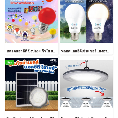
หลอดแอลอีดี ปิงปอง แก้วใส แก้วขุ่น สีแดง สีเหลือง ไฟคริสมาส ไฟประดับ ไฟตกแต่งต้นไม้ ขนาด 3 วัตต์ LED G45
หลอดแอลอีดีเซ็นเซอร์แสงอาทิตย์ เปิด-ปิด เองอัตโนมัติ ขนาด 9 และ 13 วัตต์ แสงขาว และ แสงเหลือง หลอดเซ็นเซอร์ หลอดแอลอีดี LED A60 Sensor bulb 9 and 13 W E27 Daylight and Warmwhite
New