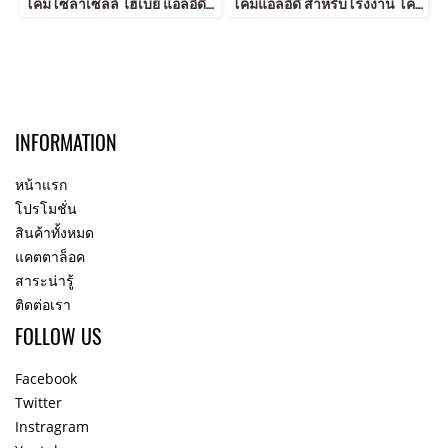
โคมโซล่าเซลล์ ไฮเบย์ แอลอีดี 200 วัตต์ แสงขาว เดย์ไลท์ ไม่ต้องจ่ายค่าไฟ ใช้ไฟฟรีด้วยแสงอาทิตย์ สว่างนานตลอดทั้งคืน โคมไฮเบย์ Solar Cell High Bay LED
โคมแอลอีดี สำหรับโรงงาน โคมคลังสินค้า ติดสูงๆได้ โคมไฮเบย์แอลอีดี โคมประหยัดไฟ LED High bay Extra Daylight
INFORMATION
หน้าแรก
โปรโมชั่น
สินค้าทั้งหมด
แคตตาล็อค
สาระน่ารู้
ติดต่อเรา
FOLLOW US
Facebook
Twitter
Instragram