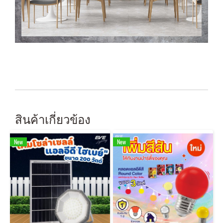
สินค้าเกี่ยวข้อง
New
New