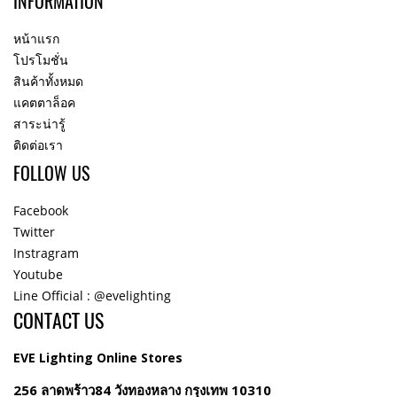
INFORMATION
หน้าแรก
โปรโมชั่น
สินค้าทั้งหมด
แคตตาล็อค
สาระน่ารู้
ติดต่อเรา
FOLLOW US
Facebook
Twitter
Instragram
Youtube
Line Official : @evelighting
CONTACT US
EVE Lighting Online Stores
256 ลาดพร้าว84 วังทองหลาง กรุงเทพ 10310