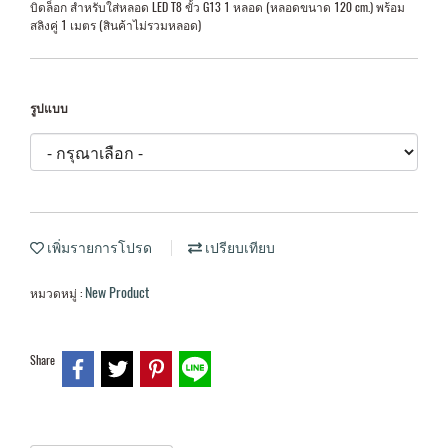
บิดล็อก สำหรับใส่หลอด LED T8 ขั้ว G13 1 หลอด (หลอดขนาด 120 cm.) พร้อม
สลิงคู่ 1 เมตร (สินค้าไม่รวมหลอด)
รูปแบบ
เพิ่มรายการโปรด
เปรียบเทียบ
New Product
หมวดหมู่ :
Share