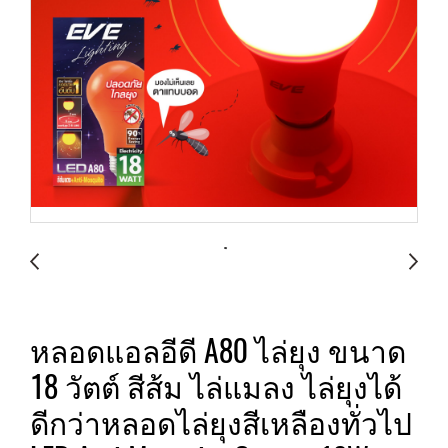
หลอดแอลอีดี A80 ไล่ยุง ขนาด
18 วัตต์ สีส้ม ไล่แมลง ไล่ยุงได้
ดีกว่าหลอดไล่ยุงสีเหลืองทั่วไป