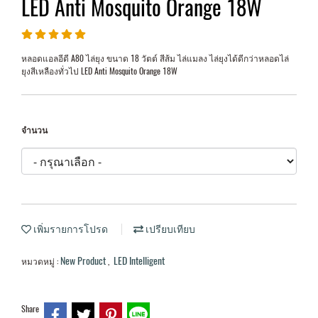
LED Anti Mosquito Orange 18W
หลอดแอลอีดี A80 ไล่ยุง ขนาด 18 วัตต์ สีส้ม ไล่แมลง ไล่ยุงได้ดีกว่าหลอดไล่
ยุงสีเหลืองทั่วไป LED Anti Mosquito Orange 18W
จำนวน
เพิ่มรายการโปรด
เปรียบเทียบ
New Product
LED Intelligent
หมวดหมู่ :
,
Share