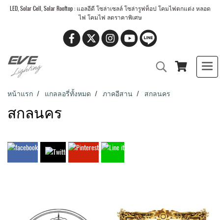
LED, Solar Cell, Solar Rooftop : แอลอีดี โซล่าเซลล์ โซล่ารูฟท็อป โคมไฟตกแต่ง หลอด
ไฟ โคมไฟ ลดราคาพิเศษ
หน้าแรก
แกลลอรี่ทั้งหมด
ภาคอีสาน
สกลนคร
สกลนคร