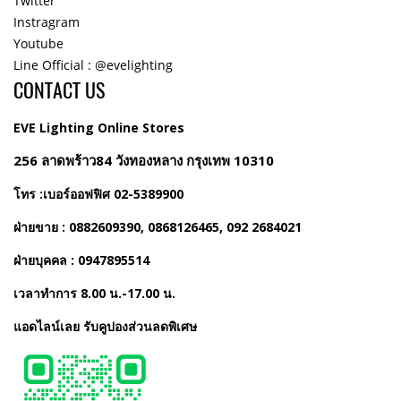
Twitter
Instragram
Youtube
Line Official : @evelighting
CONTACT US
EVE Lighting Online Stores
256 ลาดพร้าว84 วังทองหลาง กรุงเทพ 10310
โทร :เบอร์ออฟฟิศ 02-5389900
ฝ่ายขาย : 0882609390, 0868126465, 092 2684021
ฝ่ายบุคคล : 0947895514
เวลาทำการ 8.00 น.-17.00 น.
แอดไลน์เลย รับคูปองส่วนลดพิเศษ