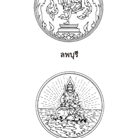
ลพบุรี