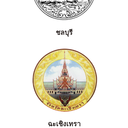
ชลบุรี
ฉะเชิงเทรา