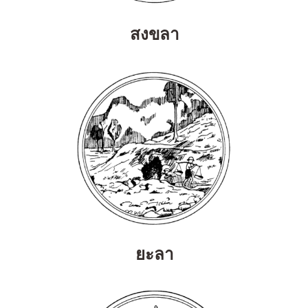
สงขลา
ยะลา