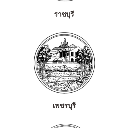
ราชบุรี
เพชรบุรี