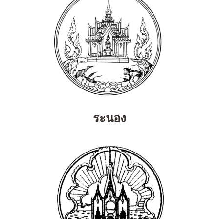
ระนอง