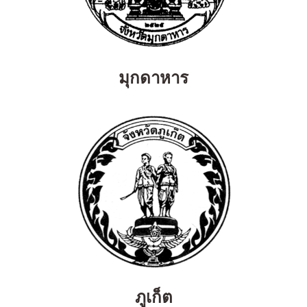
มุกดาหาร
ภูเก็ต