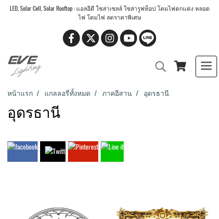
LED, Solar Cell, Solar Rooftop : แอลอีดี โซล่าเซลล์ โซล่ารูฟท็อป โคมไฟตกแต่ง หลอด
ไฟ โคมไฟ ลดราคาพิเศษ
หน้าแรก
แกลลอรี่ทั้งหมด
ภาคอีสาน
อุดรธานี
อุดรธานี