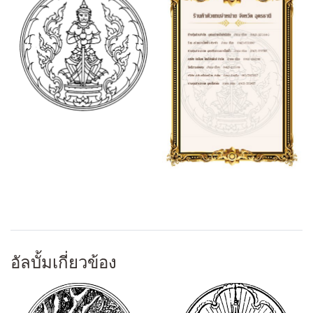
อัลบั้มเกี่ยวข้อง