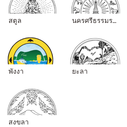
สตูล
นครศรีธรรมราช
พังงา
ยะลา
สงขลา