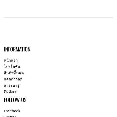
INFORMATION
หน้าแรก
โปรโมชั่น
สินค้าทั้งหมด
แคตตาล็อค
สาระน่ารู้
ติดต่อเรา
FOLLOW US
Facebook