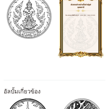
อัลบั้มเกี่ยวข้อง