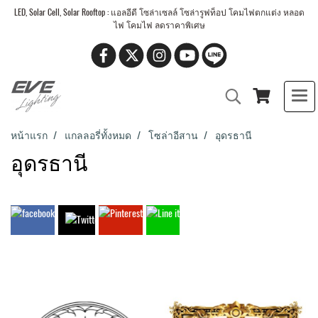
LED, Solar Cell, Solar Rooftop : แอลอีดี โซล่าเซลล์ โซล่ารูฟท็อป โคมไฟตกแต่ง หลอด
ไฟ โคมไฟ ลดราคาพิเศษ
หน้าแรก
แกลลอรี่ทั้งหมด
โซล่าอีสาน
อุดรธานี
อุดรธานี