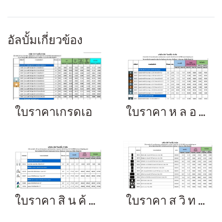
อัลบั้มเกี่ยวข้อง
ใบราคาเกรดเอ
ใบราคา ห ล อ ด ป ระ ห ยั ด ไ ฟ
ใบราคา สิ น ค้ า ทั่ ว ไ ป
ใบราคา ส วิ ท ซ์ ป ลั๊ ก