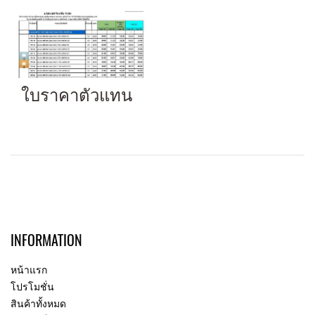
ใบราคาตัวแทน
INFORMATION
หน้าแรก
โปรโมชั่น
สินค้าทั้งหมด