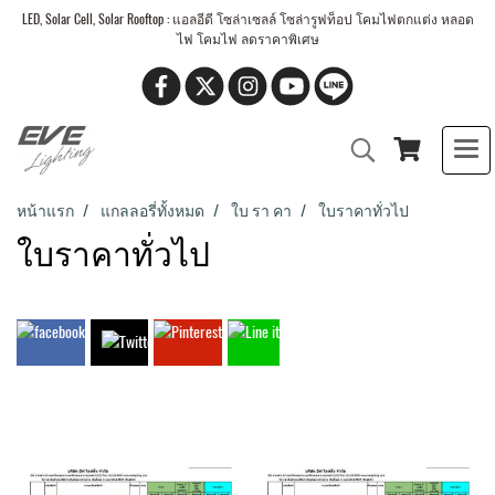
LED, Solar Cell, Solar Rooftop : แอลอีดี โซล่าเซลล์ โซล่ารูฟท็อป โคมไฟตกแต่ง หลอด
ไฟ โคมไฟ ลดราคาพิเศษ
หน้าแรก
แกลลอรี่ทั้งหมด
ใบ รา คา
ใบราคาทั่วไป
ใบราคาทั่วไป