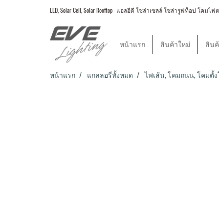
LED, Solar Cell, Solar Rooftop : แอลอีดี โซล่าเซลล์ โซล่ารูฟท็อป
หน้าแรก
สินค้าใหม่
สินค
หน้าแรก
แกลลอรี่ทั้งหมด
ไฟเส้น, โคมถนน, โคมตั้ง