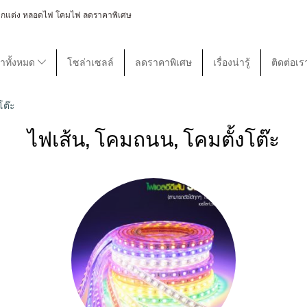
 โคมไฟตกแต่ง หลอดไฟ โคมไฟ ลดราคาพิเศษ
้าทั้งหมด
โซล่าเซลล์
ลดราคาพิเศษ
เรื่องน่ารู้
ติดต่อเร
โต๊ะ
ไฟเส้น, โคมถนน, โคมตั้งโต๊ะ