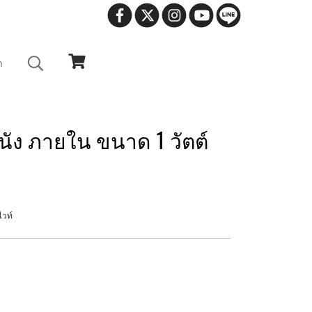
า
นัง ภายใน ขนาด 1 วัตต์
ไวท์