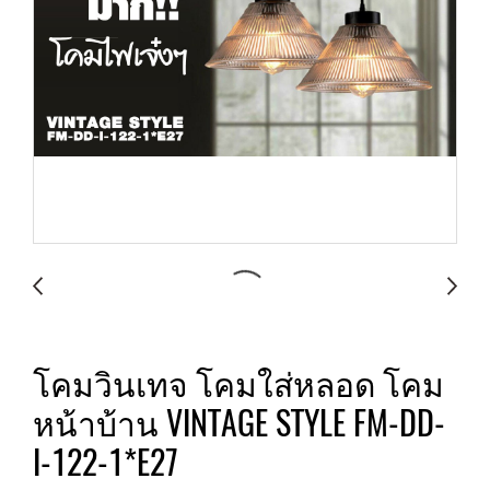
โคมวินเทจ โคมใส่หลอด โคม
หน้าบ้าน VINTAGE STYLE FM-DD-
I-122-1*E27