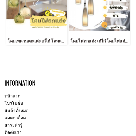
โคมเพดานตกแต่ง เก๋ไก๋ โคมแต่งบ้าน โคมไฟราคาถูก ลดราคา โคมไฟราคาพิเศษ สินค้าราคาพิเศษ
โคมไฟตกแต่ง เก๋ไก๋ โคมไฟแต่งบ้าน โคมไฟลดราคา ราคาพิเศษ โคมไฟวินเทจ
INFORMATION
หน้าแรก
โปรโมชั่น
สินค้าทั้งหมด
แคตตาล็อค
สาระน่ารู้
ติดต่อเรา