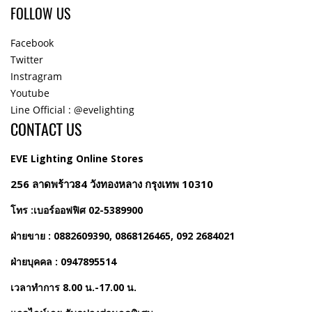
FOLLOW US
Facebook
Twitter
Instragram
Youtube
Line Official : @evelighting
CONTACT US
EVE Lighting Online Stores
256 ลาดพร้าว84 วังทองหลาง กรุงเทพ 10310
โทร :เบอร์ออฟฟิศ 02-5389900
ฝ่ายขาย : 0882609390, 0868126465, 092 2684021
ฝ่ายบุคคล : 0947895514
เวลาทำการ 8.00 น.-17.00 น.