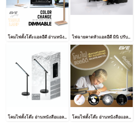
โคมไฟตั้งโต๊ะแอลอีดี อ่านหนังสือ สีทองชมพู หรูหรา 8 วัตต์ ปรับโทนสีของแสงได้ 3 สี ขาวเดย์ไลท์ เอาไว้อ่านหนังสือ ขาวนวล เอาไว้พักผ่อนสบายๆ สีเหลืองวอร์มไวท์ เปิดใช้ในห้องนอน หรี่แสงได้ ถนอมสายตา LED Table Lamp Mild Gold 8w
ไฟฉายคาดหัวแอลอีดี มินิ ปรับหรี่แสง 2 วัตต์ วอร์มไวท์ LED HEAD LAMP Mini Dim 2w Warmwhite
โคมไฟตั้งโต๊ะ อ่านหนังสือแอลอีดี รุ่น Mild Black 7 วัตต์ ปรับโทนสีของแสงได้ 3 สี ขาวเดย์ไลท์ เอาไว้อ่านหนังสือ ขาวนวล เอาไว้พักผ่อนสบายๆ สีเหลืองวอร์มไวท์ เปิดใช้ในห้องนอน หรี่แสงได้ ถนอมสายตา LED Table Lamp Mild Black 7w
โคมไฟตั้งโต๊ะ อ่านหนังสือแอลอีดี รุ่น Mild White สีขาว 5 วัตต์ ปรับโทนสีของแสงได้ 3 สี ขาวเดย์ไลท์ เอาไว้อ่านหนังสือ ขาวนวล เอาไว้พักผ่อนสบายๆ สีเหลืองวอร์มไวท์ เปิดใช้ในห้องนอน หรี่แสงได้ ถนอมสายตา LED Table Lamp Mild White