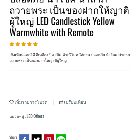
ถวายพระ เป็นของฝากให้ญาติ
ผู้ใหญ่ LED Candlestick Yellow
Warmwhite with Remote
เชิงเทียนแอลอีดี สีเหลือง ปิด-เปิด ด้วยรีโมท ใส่ถ่าน ปลอดภัย นำโชค นำลาภ
ถวายพระ เป็นของฝากให้ญาติผู้ใหญ่
เพิ่มรายการโปรด
เปรียบเทียบ
LED Others
หมวดหมู่ :
Share