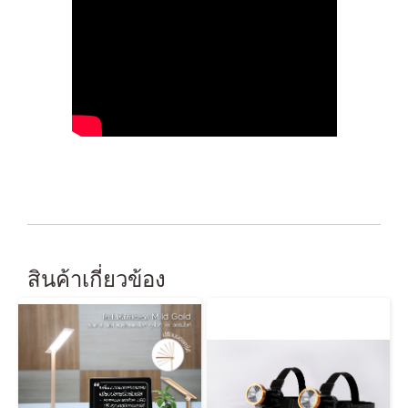
สินค้าเกี่ยวข้อง