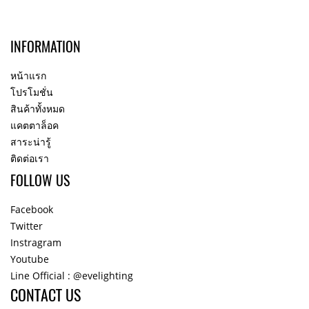
INFORMATION
หน้าแรก
โปรโมชั่น
สินค้าทั้งหมด
แคตตาล็อค
สาระน่ารู้
ติดต่อเรา
FOLLOW US
Facebook
Twitter
Instragram
Youtube
Line Official : @evelighting
CONTACT US