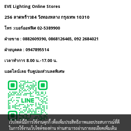
EVE Lighting Online Stores
256 ลาดพร้าว84 วังทองหลาง กรุงเทพ 10310
โทร :เบอร์ออฟฟิศ 02-5389900
ฝ่ายขาย : 0882609390, 0868126465, 092 2684021
ฝ่ายบุคคล : 0947895514
เวลาทำการ 8.00 น.-17.00 น.
แอดไลน์เลย รับคูปองส่วนลดพิเศษ
เว็บไซต์นี้มีการใช้งานคุกกี้ เพื่อเพิ่มประสิทธิภาพและประสบการณ์ที่ดี
ในการใช้งานเว็บไซต์ของท่าน ท่านสามารถอ่านรายละเอียดเพิ่มเติม