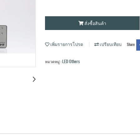
สั่งซื้อสินค้า
เพิ่มรายการโปรด
เปรียบเทียบ
Share
LED Others
หมวดหมู่ :