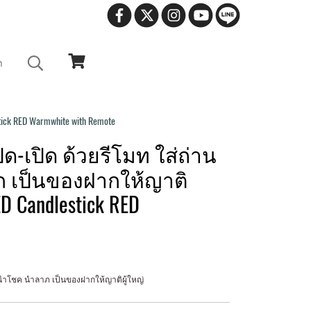
า
k RED Warmwhite with Remote
ิด-เปิด ด้วยรีโมท ใส่ถ่าน
 เป็นของฝากให้ญาติ
 Candlestick RED
ัย นำโชค นำลาภ เป็นของฝากให้ญาติผู้ใหญ่