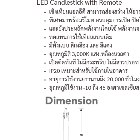
LED Candlestick with Remote
เชิงเทียนแอลอีดี สามารถส่องสว่าง ให้อาร
พิเศษมาพร้อมรีโมท ควบคุมการเปิด-ปิดได
และยังประหยัดพลังงานโดยใช้ พลังงานจ
ทดแทนการใช้เทียนแบบเดิม
มีทั้งแบบ สีเหลือง และ สีแดง
อุณหภูมิสี 3,000K แสงเหลืองนวลตา
เปิดติดทันที ไม่มีกระพริบ ไม่มีสารปรอท 
IP20 เหมาะสำหรับใช้ภายในอาคาร
อายุการใช้งานยาวนานถึง 20,000 ชั่วโมง
อุณหภูมิใช้งาน -10 ถึง 45 องศาเซลเซียส