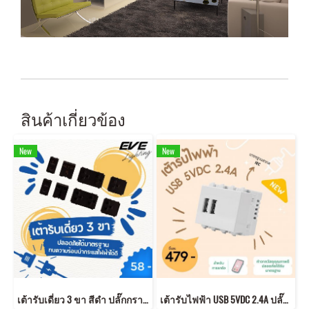
สินค้าเกี่ยวข้อง
New
New
เต้ารับเดี่ยว 3 ขา สีดำ ปลั๊กกราวด์คู่ ได้มาตรฐาน มอก.
เต้ารับไฟฟ้า USB 5VDC 2.4A ปลั๊ก USB เต้ารับ USB