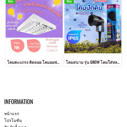
New
New
โคมตะแกรง ติดลอย โคมออฟฟิศ โคมใส่หลอด ขนาดใส่ 3 หลอด T8 3x9w 60x60cm สำหรับหลอดแอลอีดี (สินค้าไม่รวมหลอด)
โคมสนาม รุ่น GROW โคมใส่หลอด โคมปักดิน โคมส่องต้นไม้
INFORMATION
หน้าแรก
โปรโมชั่น