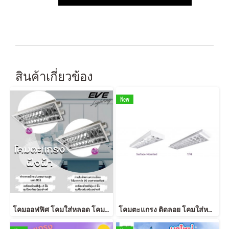
สินค้าเกี่ยวข้อง
New
โคมออฟฟิศ โคมใส่หลอด โคมไฟสำนักงาน โคมใส่หลอด ขนาด 2 หลอด โคมฝังฝ้า Recessed T/M 2x18,2x36 Louver Gap 0.4, 0.6 mm Lamp LED T8 60, 120 cm
โคมตะแกรง ติดลอย โคมใส่หลอด ขนาด 2 หลอด T8 2x18w 30x120cm สำหรับหลอดแอลอีดี (สินค้าไม่รวมหลอด)