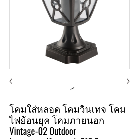
โคมใส่หลอด โคมวินเทจ โคม
ไฟย้อนยุค โคมภายนอก
Vintage-02 Outdoor