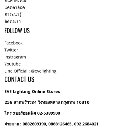
สินค้าทั้งหมด
แคตตาล็อค
สาระน่ารู้
ติดต่อเรา
FOLLOW US
Facebook
Twitter
Instragram
Youtube
Line Official : @evelighting
CONTACT US
EVE Lighting Online Stores
256 ลาดพร้าว84 วังทองหลาง กรุงเทพ 10310
โทร :เบอร์ออฟฟิศ 02-5389900
ฝ่ายขาย : 0882609390, 0868126465, 092 2684021