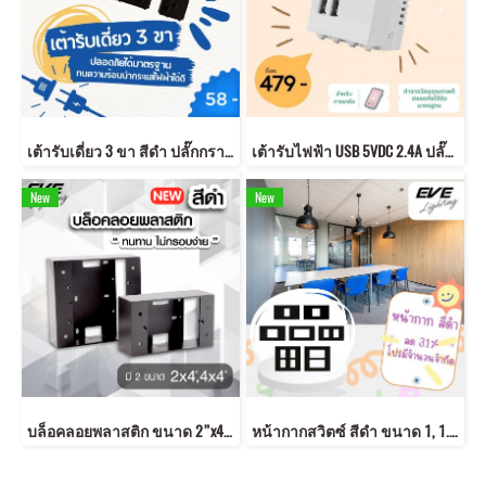
เต้ารับเดี่ยว 3 ขา สีดำ ปลั๊กกราวด์คู่ ได้มาตรฐาน มอก.
เต้ารับไฟฟ้า USB 5VDC 2.4A ปลั๊ก USB เต้ารับ USB
New
New
บล็อคลอยพลาสติก ขนาด 2”x4”,4”x4” สีดำ
หน้ากากสวิตซ์ สีดำ ขนาด 1, 1.5, 2, 3 , 4 และ 6 ช่อง สีดำสวย หน้ากากดำ