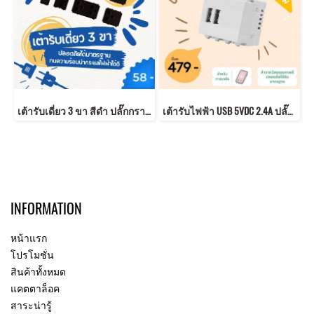
เต้ารับเดี่ยว 3 ขา สีดำ ปลั๊กกราวด์คู่ ได้มาตรฐาน มอก.
เต้ารับไฟฟ้า USB 5VDC 2.4A ปลั๊ก USB เต้ารับ USB
INFORMATION
หน้าแรก
โปรโมชั่น
สินค้าทั้งหมด
แคตตาล็อค
สาระน่ารู้