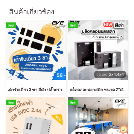
สินค้าเกี่ยวข้อง
New
New
เต้ารับเดี่ยว 3 ขา สีดำ ปลั๊กกราวด์คู่ ได้มาตรฐาน มอก.
บล็อคลอยพลาสติก ขนาด 2”x4”,4”x4” สีดำ
New
New