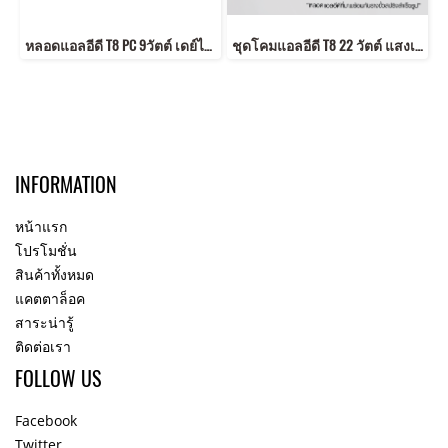
หลอดแอลอีดี T8 PC 9วัตต์ เดย์ไลท์ ขั้ว G13 อายุงาน 50,000 ชั่วโมง แสงขาว Daylight รับประกัน 3 ปี
ชุดโคมแอลอีดี T8 22 วัตต์ แสงเหลือง หลอดยาว หลอดประหยัดไฟ ทดแทนหลอดนีออน LED Set T8 ECO-Switch 22w Warmwhite
INFORMATION
หน้าแรก
โปรโมชั่น
สินค้าทั้งหมด
แคตตาล็อค
สาระน่ารู้
ติดต่อเรา
FOLLOW US
Facebook
Twitter