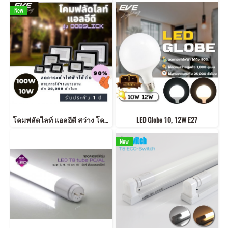
New
โคมฟลัดไลท์ แอลอีดี สว่าง โคมไฟสนาม โคมไฟส่องสว่าง โคมประหยัดไฟ โคมใช้ภายนอก LED Flood DOB Slick Daylight 10-200W
LED Globe 10, 12W E27
New