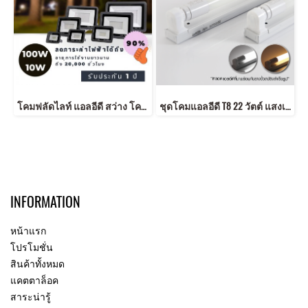
โคมฟลัดไลท์ แอลอีดี สว่าง โคมไฟสนาม โคมไฟส่องสว่าง โคมประหยัดไฟ โคมใช้ภายนอก LED Flood DOB Slick Daylight 10-200W
ชุดโคมแอลอีดี T8 22 วัตต์ แสงเหลือง หลอดยาว หลอดประหยัดไฟ ทดแทนหลอดนีออน LED Set T8 ECO-Switch 22w Warmwhite
INFORMATION
หน้าแรก
โปรโมชั่น
สินค้าทั้งหมด
แคตตาล็อค
สาระน่ารู้