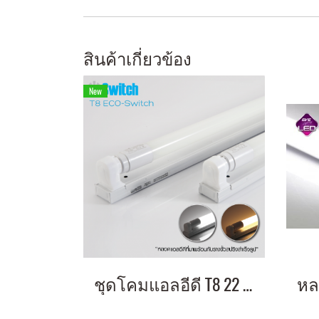
สินค้าเกี่ยวข้อง
New
ชุดโคมแอลอีดี T8 22 วัตต์ แสงเหลือง หลอดยาว หลอดประหยัดไฟ ทดแทนหลอดนีออน LED Set T8 ECO-Switch 22w Warmwhite