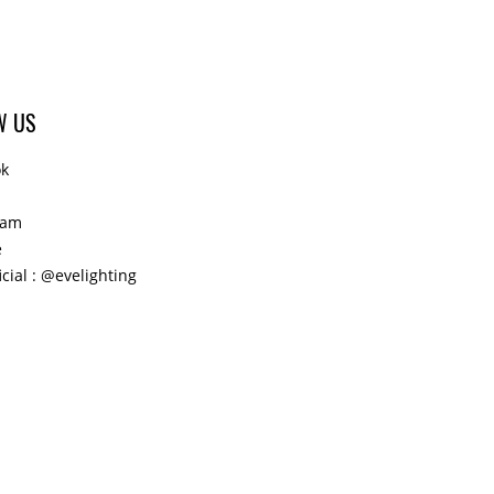
W US
ok
ram
e
icial : @evelighting