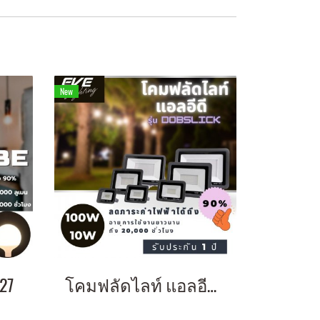
New
27
โคมฟลัดไลท์ แอลอีดี สว่าง โคมไฟสนาม โคมไฟส่องสว่าง โคมประหยัดไฟ โคมใช้ภายนอก LED Flood DOB Slick Daylight 10-200W