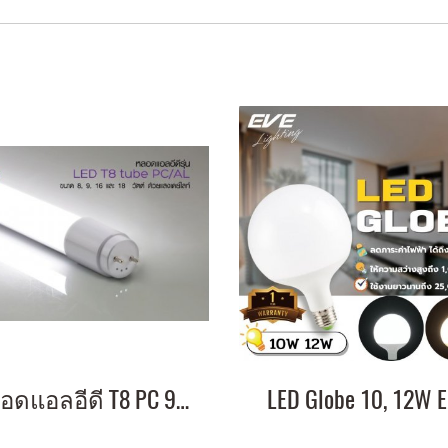
หลอดแอลอีดี T8 PC 9วัตต์ เดย์ไลท์ ขั้ว G13 อายุงาน 50,000 ชั่วโมง แสงขาว Daylight รับประกัน 3 ปี
LED Globe 10, 12W E