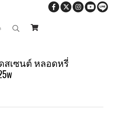
า
สเซนต์ หลอดหรี่
 25w