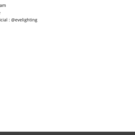
ram
e
icial : @evelighting