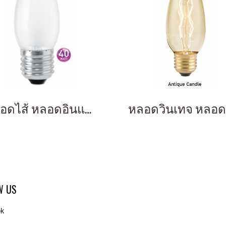
หลอดไส้ หลอดอินแคนเดสเซนต์ หลอดหรี่แสง Mini Candle 40w Frosted E27
W US
ok