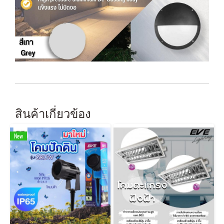
สินค้าเกี่ยวข้อง
New