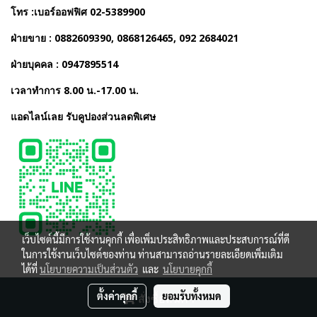
โทร :เบอร์ออฟฟิศ 02-5389900
ฝ่ายขาย : 0882609390, 0868126465, 092 2684021
ฝ่ายบุคคล : 0947895514
เวลาทำการ 8.00 น.-17.00 น.
แอดไลน์เลย รับคูปองส่วนลดพิเศษ
เว็บไซต์นี้มีการใช้งานคุกกี้ เพื่อเพิ่มประสิทธิภาพและประสบการณ์ที่ดี
ในการใช้งานเว็บไซต์ของท่าน ท่านสามารถอ่านรายละเอียดเพิ่มเติม
ได้ที่
นโยบายความเป็นส่วนตัว
และ
นโยบายคุกกี้
ตั้งค่าคุกกี้
ยอมรับทั้งหมด
สั่งซื้อสินค้า
Copy right by makewebeasy.com