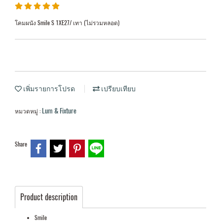
โคมผนัง Smile S 1XE27/ เทา (ไม่รวมหลอด)
เพิ่มรายการโปรด
เปรียบเทียบ
Lum & Fixture
หมวดหมู่ :
Share
Product description
Smile