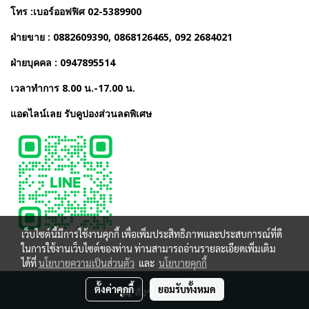
โทร :เบอร์ออฟฟิศ 02-5389900
ฝ่ายขาย : 0882609390, 0868126465, 092 2684021
ฝ่ายบุคคล : 0947895514
เวลาทำการ 8.00 น.-17.00 น.
แอดไลน์เลย รับคูปองส่วนลดพิเศษ
เว็บไซต์นี้มีการใช้งานคุกกี้ เพื่อเพิ่มประสิทธิภาพและประสบการณ์ที่ดี
ในการใช้งานเว็บไซต์ของท่าน ท่านสามารถอ่านรายละเอียดเพิ่มเติม
ได้ที่
นโยบายความเป็นส่วนตัว
และ
นโยบายคุกกี้
ตั้งค่าคุกกี้
ยอมรับทั้งหมด
สั่งซื้อสินค้า
Copy right by makewebeasy.com