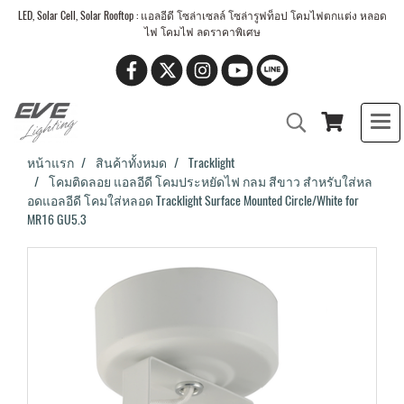
LED, Solar Cell, Solar Rooftop : แอลอีดี โซล่าเซลล์ โซล่ารูฟท็อป โคมไฟตกแต่ง หลอด
ไฟ โคมไฟ ลดราคาพิเศษ
หน้าแรก
สินค้าทั้งหมด
Tracklight
โคมติดลอย แอลอีดี โคมประหยัดไฟ กลม สีขาว สำหรับใส่หล
อดแอลอีดี โคมใส่หลอด Tracklight Surface Mounted Circle/White for
MR16 GU5.3