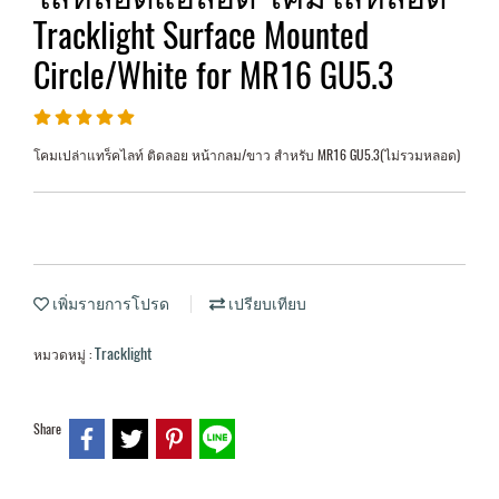
Tracklight Surface Mounted
Circle/White for MR16 GU5.3
โคมเปล่าแทร็คไลท์ ติดลอย หน้ากลม/ขาว สำหรับ MR16 GU5.3(ไม่รวมหลอด)
เพิ่มรายการโปรด
เปรียบเทียบ
Tracklight
หมวดหมู่ :
Share