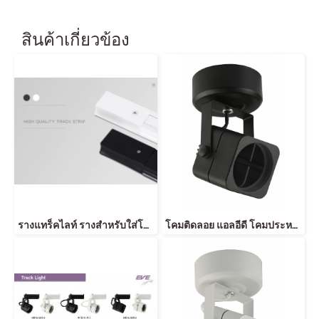
สินค้าเกี่ยวข้อง
รางแทร็คไลท์ รางสำหรับใส่โคมแทร็คไลท์ ขนาด 1 เมตร และ 2 เมตร Track 1m,2m / White,Black
โคมติดลอย แอลอีดี โคมประหยัดไฟ เหลี่ยม สีดำ สำหรับใส่หลอดแอลอีดี โคมใส่หลอด Tracklight Surface Mounted Square/Black for MR16 GU5.3