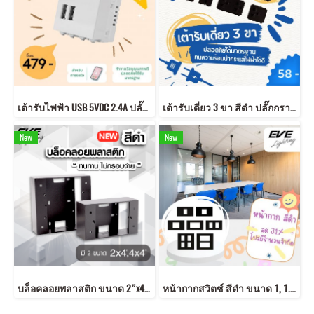
เต้ารับไฟฟ้า USB 5VDC 2.4A ปลั๊ก USB เต้ารับ USB
เต้ารับเดี่ยว 3 ขา สีดำ ปลั๊กกราวด์คู่ ได้มาตรฐาน มอก.
New
New
บล็อคลอยพลาสติก ขนาด 2”x4”,4”x4” สีดำ
หน้ากากสวิตซ์ สีดำ ขนาด 1, 1.5, 2, 3 , 4 และ 6 ช่อง สีดำสวย หน้ากากดำ