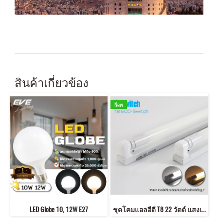
สินค้าเกี่ยวข้อง
New
LED Globe 10, 12W E27
ชุดโคมแอลอีดี T8 22 วัตต์ แสงเหลือง หลอดยาว หลอดประหยัดไฟ ทดแทนหลอดนีออน LED Set T8 ECO-Switch 22w Warmwhite