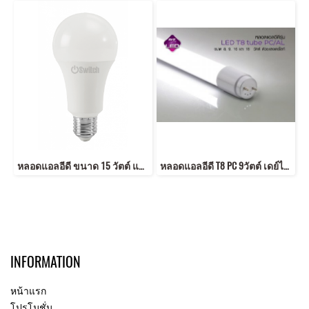
หลอดแอลอีดี ขนาด 15 วัตต์ แสงขาวเดย์ไลท์ และแสงเหลืองวอร์มไวท์ LED A60 NOC 15w Warmwhite E27
หลอดแอลอีดี T8 PC 9วัตต์ เดย์ไลท์ ขั้ว G13 อายุงาน 50,000 ชั่วโมง แสงขาว Daylight รับประกัน 3 ปี
INFORMATION
หน้าแรก
โปรโมชั่น