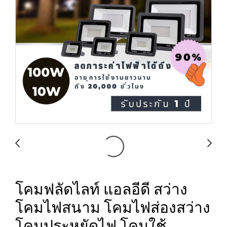
โคมฟลัดไลท์ แอลอีดี สว่าง
โคมไฟสนาม โคมไฟส่องสว่าง
โคมประหยัดไฟ โคมใช้