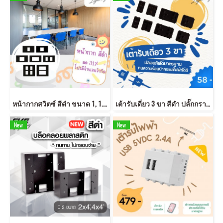
หน้ากากสวิตซ์ สีดำ ขนาด 1, 1.5, 2, 3 , 4 และ 6 ช่อง สีดำสวย หน้ากากดำ
เต้ารับเดี่ยว 3 ขา สีดำ ปลั๊กกราวด์คู่ ได้มาตรฐาน มอก.
New
New