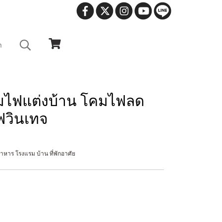
า
คมไฟแต่งบ้าน โคมไฟลด
ฟวินเทจ
หาร โรงแรม บ้าน ที่พักอาศัย