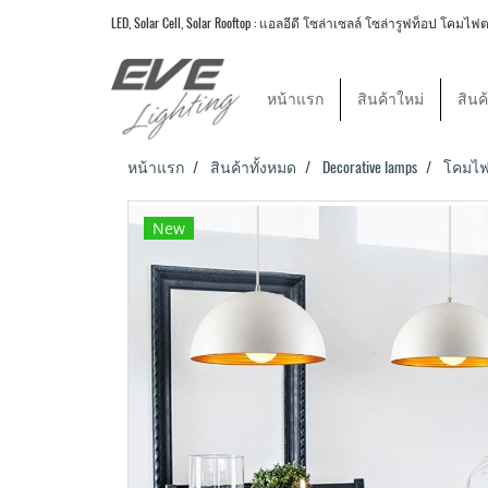
LED, Solar Cell, Solar Rooftop : แอลอีดี โซล่าเซลล์ โซล่ารูฟท็อป
หน้าแรก
สินค้าใหม่
สินค
หน้าแรก
สินค้าทั้งหมด
Decorative lamps
โคมไฟ
New