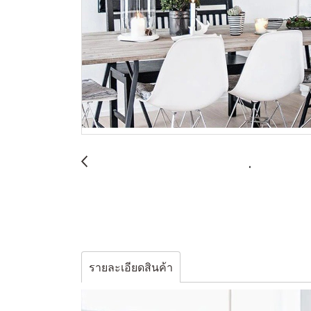
รายละเอียดสินค้า