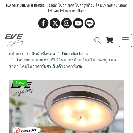
LED, Solar Cell, Solar Rooftop : แอลอีดี โซล่าเซลล์ โซล่ารูฟท็อป โคมไฟตกแต่ง หลอด
ไฟ โคมไฟ ลดราคาพิเศษ
หน้าแรก
สินค้าทั้งหมด
Decorative lamps
โคมเพดานตกแต่ง เก๋ไก๋ โคมแต่งบ้าน โคมไฟราคาถูก ลด
ราคา โคมไฟราคาพิเศษ สินค้าราคาพิเศษ
New