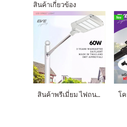
สินค้าเกี่ยวข้อง
New
สินค้าพรีเมี่ยม ไฟถนน ไฟทางหลวง รับประกัน 3 ปี ความสว่างสูง ทนทาน กันฝน เหมาะกับใช้ตามถนน ปั๊มน้ำมัน สวนสาธารณะ LED Street Light Model: ZD516-BUC