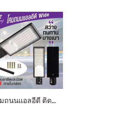
โคมถนนแอลอีดี ติดกำแพง ริมรั้ว รุ่น Wide แสงขาว พร้อมขายึดในกล่อง ขนาด 50, 100 และ 150 วัตต์ โคมไฟถนน โคมไฟส่อง ไฟถนน แอลอีดี LED Street Light Wide 50, 100, 150 W