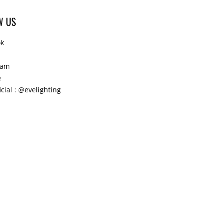
W US
ok
ram
e
icial : @evelighting