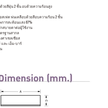
วยสีฝุ่น 2 ชั้น อบด้วยความร้อนสูง
กฟอสเฟต พ่นเคลือบด้วยสีอบความร้อน 2 ชั้น
ภาพการสะท้อนแสง 87%
ึกสบายตาต่อผู้ใช้งาน
มาตรฐานสากล
งศาเซลเซียส
 และ เอ็ม-บาร์
าน