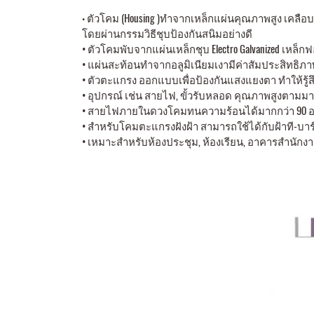
ตัวโคม (Housing )ทำจากเหล็กแผ่นคุณภาพสูง เคลือบด้
•
โดยผ่านกรรมวิธีชุบป้องกันสนิมอย่างดี
• ตัวโคมพับจากแผ่นเหล็กชุบ Electro Galvanized เหล็
• แผ่นสะท้อนทำจากอลูมิเนียมเงามีค่าสัมประสิทธิ
• ตัวตะแกรง ออกแบบเพื่อป้องกันแสงแยงตา ทำให้รู้ส
• อุปกรณ์ เช่น สายไฟ, ขั้วรับหลอด คุณภาพสูงตาม
• สายไฟภายในดวงโคมทนความร้อนได้มากกว่า 90 อ
• สำหรับโคมตะแกรงฝังฝ้า สามารถใช้ได้กับฝ้าที-บาร์
• เหมาะสำหรับห้องประชุม, ห้องเรียน, อาคารสำนักง