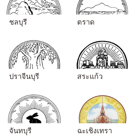
ชลบุรี
ตราด
ปราจีนบุรี
สระแก้ว
จันทบุรี
ฉะเชิงเทรา