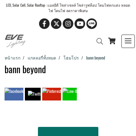
LED, Solar Cell, Solar Rooftop : แอลอีดี โซล่าเซลล์ โซล่ารูฟท็อป โคมไฟตกแต่ง หลอด
ไฟ โคมไฟ ลดราคาพิเศษ
หน้าแรก
แกลลอรี่ทั้งหมด
โฮมโปร
bann beyond
bann beyond