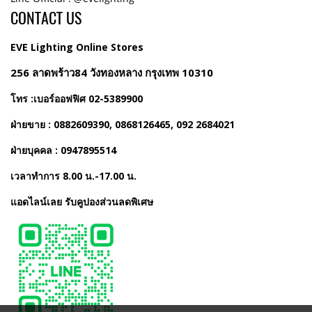
CONTACT US
EVE Lighting Online Stores
256 ลาดพร้าว84 วังทองหลาง กรุงเทพ 10310
โทร :เบอร์ออฟฟิศ 02-5389900
ฝ่ายขาย : 0882609390, 0868126465, 092 2684021
ฝ่ายบุคคล : 0947895514
เวลาทำการ 8.00 น.-17.00 น.
แอดไลน์เลย รับคูปองส่วนลดพิเศษ