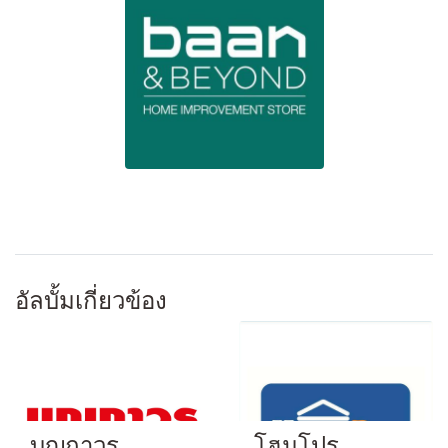
อัลบั้มเกี่ยวข้อง
บุญถาวร
โฮมโปร