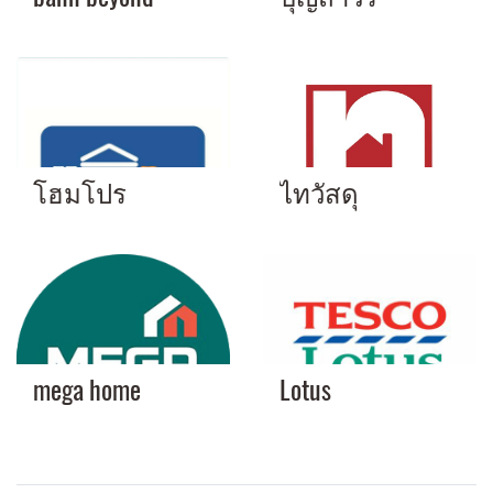
โฮมโปร
ไทวัสดุ
mega home
Lotus