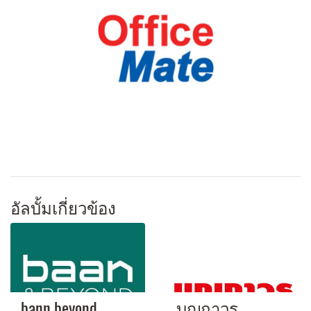
อัลบั้มเกี่ยวข้อง
bann beyond
บุญถาวร