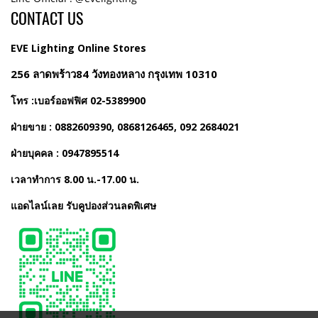
CONTACT US
EVE Lighting Online Stores
256 ลาดพร้าว84 วังทองหลาง กรุงเทพ 10310
โทร :เบอร์ออฟฟิศ 02-5389900
ฝ่ายขาย : 0882609390, 0868126465, 092 2684021
ฝ่ายบุคคล : 0947895514
เวลาทำการ 8.00 น.-17.00 น.
แอดไลน์เลย รับคูปองส่วนลดพิเศษ