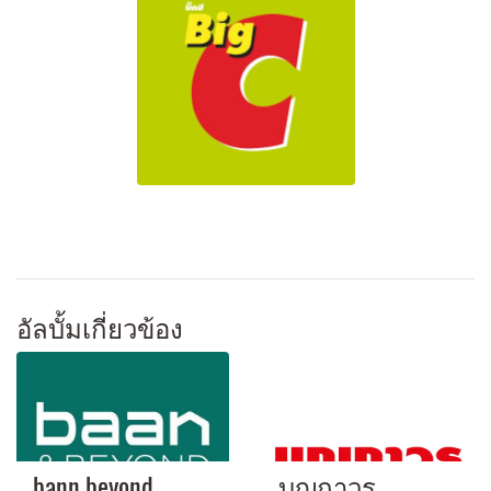
อัลบั้มเกี่ยวข้อง
bann beyond
บุญถาวร