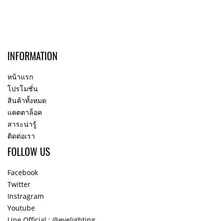
INFORMATION
หน้าแรก
โปรโมชั่น
สินค้าทั้งหมด
แคตตาล็อค
สาระน่ารู้
ติดต่อเรา
FOLLOW US
Facebook
Twitter
Instragram
Youtube
Line Official : @evelighting