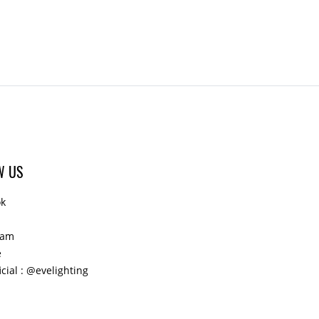
W US
ok
ram
e
icial : @evelighting