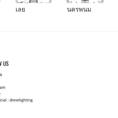
เลย
นครพนม
W US
ok
ram
e
icial : @evelighting