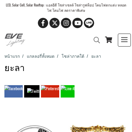
LED, Solar Cell, Solar Rooftop : แอลอีดี โซล่าเซลล์ โซล่ารูฟท็อป โคมไฟตกแต่ง หลอด
ไฟ โคมไฟ ลดราคาพิเศษ
หน้าแรก
แกลลอรี่ทั้งหมด
โซล่าภาคใต้
ยะลา
ยะลา