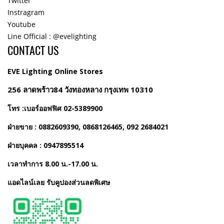
Twitter
Instragram
Youtube
Line Official : @evelighting
CONTACT US
EVE Lighting Online Stores
256 ลาดพร้าว84 วังทองหลาง กรุงเทพ 10310
โทร :เบอร์ออฟฟิศ 02-5389900
ฝ่ายขาย : 0882609390, 0868126465, 092 2684021
ฝ่ายบุคคล : 0947895514
เวลาทำการ 8.00 น.-17.00 น.
แอดไลน์เลย รับคูปองส่วนลดพิเศษ