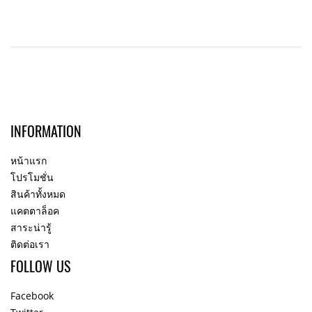
INFORMATION
หน้าแรก
โปรโมชั่น
สินค้าทั้งหมด
แคตตาล็อค
สาระน่ารู้
ติดต่อเรา
FOLLOW US
Facebook