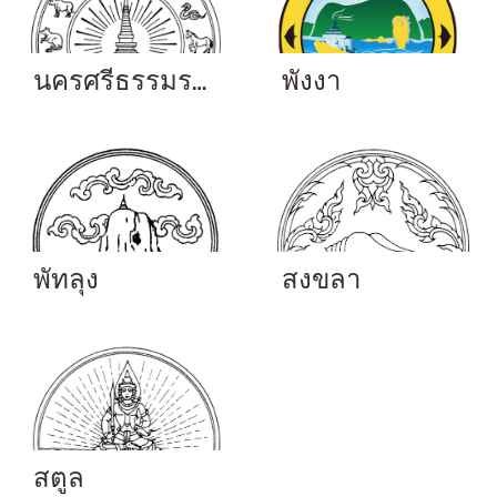
นครศรีธรรมราช
พังงา
พัทลุง
สงขลา
สตูล