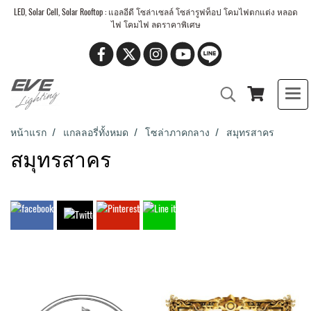
LED, Solar Cell, Solar Rooftop : แอลอีดี โซล่าเซลล์ โซล่ารูฟท็อป โคมไฟตกแต่ง หลอด
ไฟ โคมไฟ ลดราคาพิเศษ
หน้าแรก
แกลลอรี่ทั้งหมด
โซล่าภาคกลาง
สมุทรสาคร
สมุทรสาคร