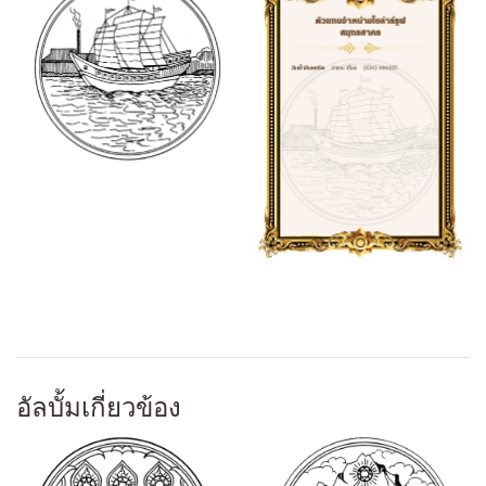
อัลบั้มเกี่ยวข้อง