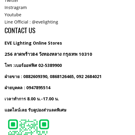
Twitter
Instragram
Youtube
Line Official : @evelighting
CONTACT US
EVE Lighting Online Stores
256 ลาดพร้าว84 วังทองหลาง กรุงเทพ 10310
โทร :เบอร์ออฟฟิศ 02-5389900
ฝ่ายขาย : 0882609390, 0868126465, 092 2684021
ฝ่ายบุคคล : 0947895514
เวลาทำการ 8.00 น.-17.00 น.
แอดไลน์เลย รับคูปองส่วนลดพิเศษ