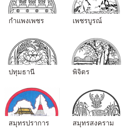
กำแพงเพชร
เพชรบูรณ์
ปทุมธานี
พิจิตร
สมุทรปราการ
สมุทรสงคราม