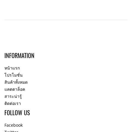
INFORMATION
หน้าแรก
โปรโมชั่น
สินค้าทั้งหมด
แคตตาล็อค
สาระน่ารู้
ติดต่อเรา
FOLLOW US
Facebook