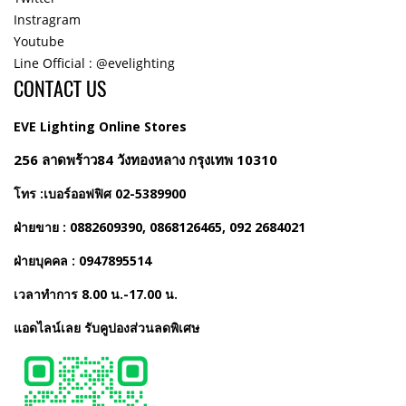
Instragram
Youtube
Line Official : @evelighting
CONTACT US
EVE Lighting Online Stores
256 ลาดพร้าว84 วังทองหลาง กรุงเทพ 10310
โทร :เบอร์ออฟฟิศ 02-5389900
ฝ่ายขาย : 0882609390, 0868126465, 092 2684021
ฝ่ายบุคคล : 0947895514
เวลาทำการ 8.00 น.-17.00 น.
แอดไลน์เลย รับคูปองส่วนลดพิเศษ