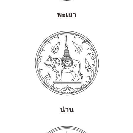
พะเยา
น่าน