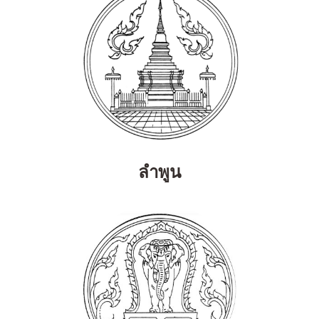
ลำพูน