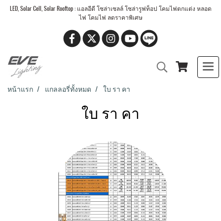
LED, Solar Cell, Solar Rooftop : แอลอีดี โซล่าเซลล์ โซล่ารูฟท็อป โคมไฟตกแต่ง หลอด
ไฟ โคมไฟ ลดราคาพิเศษ
หน้าแรก
แกลลอรี่ทั้งหมด
ใบ รา คา
ใบ รา คา