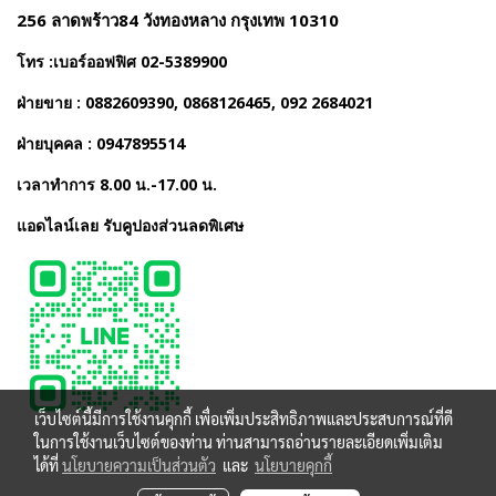
256 ลาดพร้าว84 วังทองหลาง กรุงเทพ 10310
โทร :เบอร์ออฟฟิศ 02-5389900
ฝ่ายขาย : 0882609390, 0868126465, 092 2684021
ฝ่ายบุคคล : 0947895514
เวลาทำการ 8.00 น.-17.00 น.
แอดไลน์เลย รับคูปองส่วนลดพิเศษ
เว็บไซต์นี้มีการใช้งานคุกกี้ เพื่อเพิ่มประสิทธิภาพและประสบการณ์ที่ดี
ในการใช้งานเว็บไซต์ของท่าน ท่านสามารถอ่านรายละเอียดเพิ่มเติม
ได้ที่
นโยบายความเป็นส่วนตัว
และ
นโยบายคุกกี้