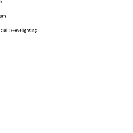
ok
ram
e
icial : @evelighting