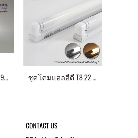
หลอดแอลอีดี T8 PC 9วัตต์ เดย์ไลท์ ขั้ว G13 อายุงาน 50,000 ชั่วโมง แสงขาว Daylight รับประกัน 3 ปี
ชุดโคมแอลอีดี T8 22 วัตต์ แสงเหลือง หลอดยาว หลอดประหยัดไฟ ทดแทนหลอดนีออน LED Set T8 ECO-Switch 22w Warmwhite
CONTACT US