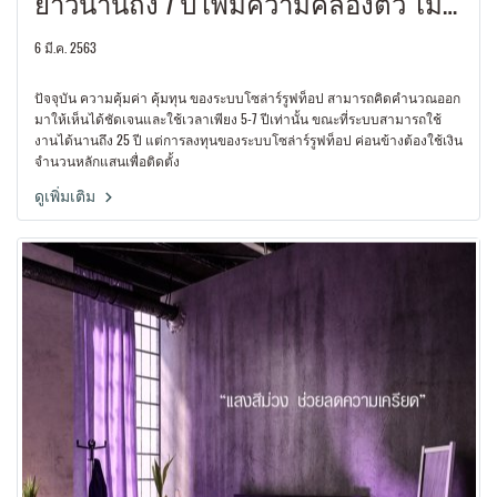
ยาวนานถึง 7 ปี เพิ่มความคล่องตัว ไม่
ต้องลงทุนด้วยเงินก้อนโตอีกต่อไป
6 มี.ค. 2563
ปัจจุบัน ความคุ้มค่า คุ้มทุน ของระบบโซล่าร์รูฟท็อป สามารถคิดคำนวณออก
มาให้เห็นได้ชัดเจนและใช้เวลาเพียง 5-7 ปีเท่านั้น ขณะที่ระบบสามารถใช้
งานได้นานถึง 25 ปี แต่การลงทุนของระบบโซล่าร์รูฟท็อป ค่อนข้างต้องใช้เงิน
จำนวนหลักแสนเพื่อติดตั้ง
ดูเพิ่มเติม