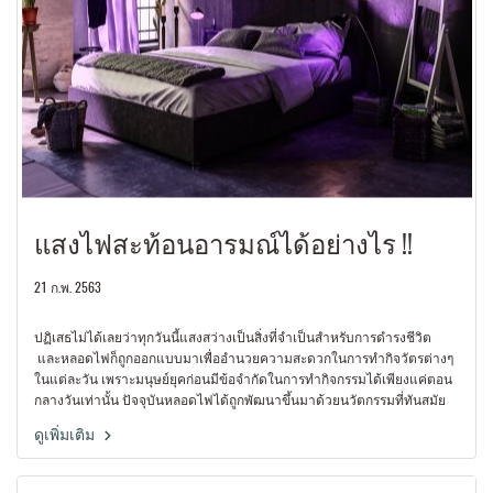
แสงไฟสะท้อนอารมณ์ได้อย่างไร !!
21 ก.พ. 2563
ปฏิเสธไม่ได้เลยว่าทุกวันนี้แสงสว่างเป็นสิ่งที่จำเป็นสำหรับการดำรงชีวิต
และหลอดไฟก็ถูกออกแบบมาเพื่ออำนวยความสะดวกในการทำกิจวัตรต่างๆ
ในแต่ละวัน เพราะมนุษย์ยุคก่อนมีข้อจำกัดในการทำกิจกรรมได้เพียงแค่ตอน
กลางวันเท่านั้น ปัจจุบันหลอดไฟได้ถูกพัฒนาขึ้นมาด้วยนวัตกรรมที่ทันสมัย
มากมาย เพื่อตอบโจทย์ความต้องการของคนยุคใหม่ หากพูดถึง LED หลายๆ
ดูเพิ่มเติม
ท่านคงทราบดีว่า ทุกวันนี้มีการนำ Feature ใหม่ๆมาใส่ในหลอดไฟ เพื่อให้เรา
เลือกใช้กันอย่างหลากหลาย เช่นการควบคุมหลอดไฟผ่านสมาร์ทโฟน ไม่ว่า
จะเป็นการปิด-เปิด เปลี่ยนสี หรือเพิ่ม-ลดแสงของหลอดไฟ ซึ่งฟังก์ชันนี้เป็นสิ่ง