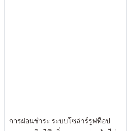
การผ่อนชำระ ระบบโซล่าร์รูฟท็อป